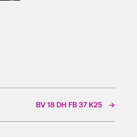
BV 18 DH FB 37 K25
→