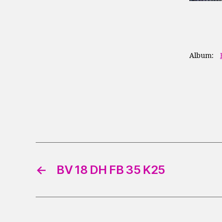
Album:
←
BV 18 DH FB 35 K25