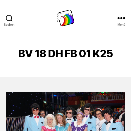
Suchen
Menü
Schwule
Welle
BV 18 DH FB 01 K25