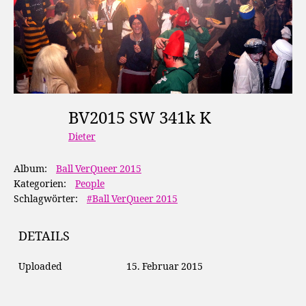
BV2015 SW 341k K
Dieter
Album:
Ball VerQueer 2015
Kategorien:
People
Schlagwörter:
#Ball VerQueer 2015
DETAILS
Uploaded
15. Februar 2015