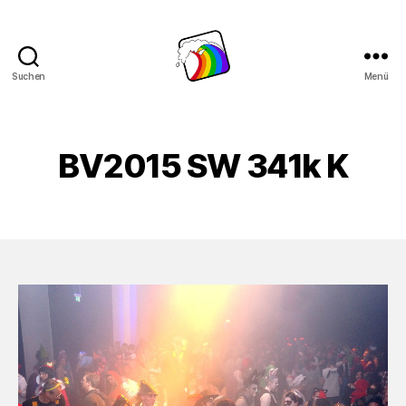
Suchen
Menü
Schwule
Welle
BV2015 SW 341k K