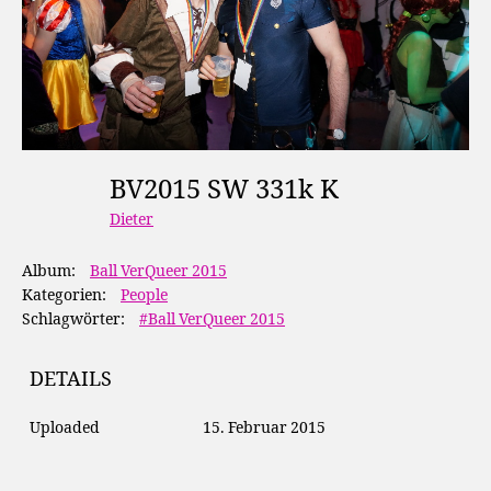
BV2015 SW 331k K
Dieter
Album:
Ball VerQueer 2015
Kategorien:
People
Schlagwörter:
#Ball VerQueer 2015
DETAILS
Uploaded
15. Februar 2015