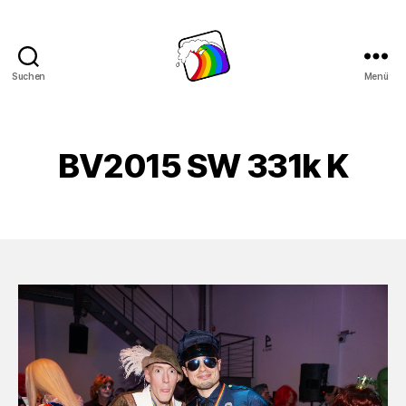
Suchen
Menü
Schwule
Welle
BV2015 SW 331k K