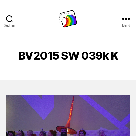
Suchen
Menü
Schwule
Welle
BV2015 SW 039k K