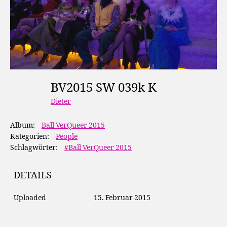
BV2015 SW 039k K
Dieter
Album:
Ball VerQueer 2015
Kategorien:
People
Schlagwörter:
#Ball VerQueer 2015
DETAILS
Uploaded
15. Februar 2015