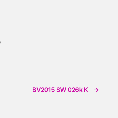
5
BV2015 SW 026k K
→