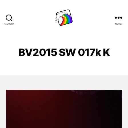
Suchen
Menü
Schwule
Welle
BV2015 SW 017k K