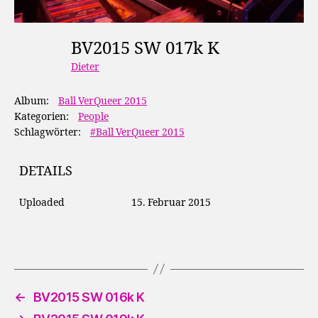
BV2015 SW 017k K
Dieter
Album:
Ball VerQueer 2015
Kategorien:
People
Schlagwörter:
#Ball VerQueer 2015
DETAILS
Uploaded
15. Februar 2015
←
BV2015 SW 016k K