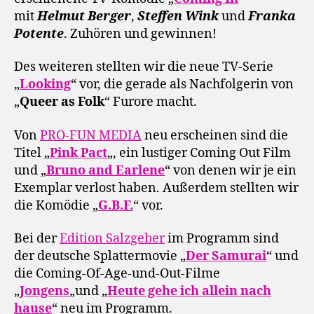
mit
Helmut Berger
,
Steffen Wink
und
Franka
Potente
. Zuhören und gewinnen!
Des weiteren stellten wir die neue TV-Serie
„
Looking
“ vor, die gerade als Nachfolgerin von
„
Queer as Folk
“ Furore macht.
Von
PRO-FUN MEDIA
neu erscheinen sind die
Titel „
Pink Pact
„, ein lustiger Coming Out Film
und „
Bruno and Earlene
“ von denen wir je ein
Exemplar verlost haben. Außerdem stellten wir
die Komödie „
G.B.F.
“ vor.
Bei der
Edition Salzgeber
im Programm sind
der deutsche Splattermovie „
Der Samurai
“ und
die Coming-Of-Age-und-Out-Filme
„
Jongens
„und „
Heute gehe ich allein nach
hause
“ neu im Programm.