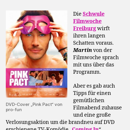
Die
Schwule
Filmwoche
Freiburg
wirft
ihren langen
Schatten voraus.
Martin
von der
Filmwoche sprach
mit uns über das
Programm.
Aber es gab auch
Tipps für einen
gemütlichen
DVD-Cover „Pink Pact“ von
Filmabend zuhause
pro-fun
und eine große
Verlosungsaktion um die brandneu auf DVD
erschienene TV-Komödie „
Coming In
“