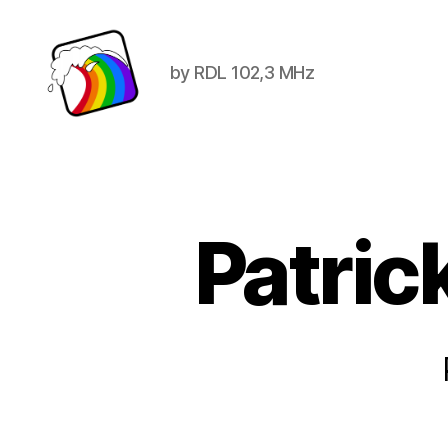
by RDL 102,3 MHz
Schwule
Welle
Patric