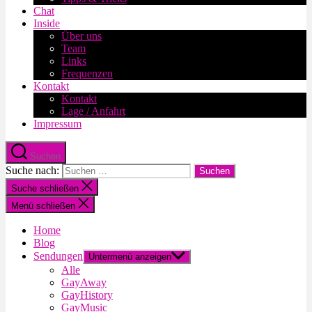
Chat
Inside
Über uns
Team
Links
Frequenzen
Kontakt
Kontakt
Lage / Anfahrt
Impressum
Suchen
Suche nach:
Suche schließen
Menü schließen
Home
Blog
Sendungen
Untermenü anzeigen
Alle
GayAway
GayHistory
GayMusic