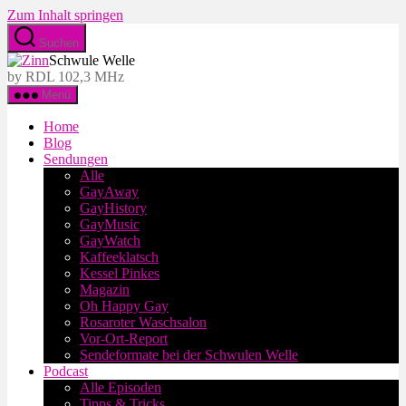
Zum Inhalt springen
Suchen
Schwule Welle
by RDL 102,3 MHz
Menü
Home
Blog
Sendungen
Alle
GayAway
GayHistory
GayMusic
GayWatch
Kaffeeklatsch
Kessel Pinkes
Magazin
Oh Happy Gay
Rosaroter Waschsalon
Vor-Ort-Report
Sendeformate bei der Schwulen Welle
Podcast
Alle Episoden
Tipps & Tricks