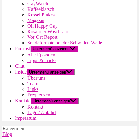
GayWatch
Kaffeeklatsch
Kessel Pinkes
Magazin
Oh Happy Gay
Rosaroter Waschsalon
Vor-Ort-Report
Sendeformate bei der Schwulen Welle
Podcast
Untermenü anzeigen
Alle Episoden
Tipps & Tricks
Chat
Inside
Untermenü anzeigen
Über uns
Team
Links
Frequenzen
Kontakt
Untermenü anzeigen
Kontakt
Lage / Anfahrt
Impressum
Kategorien
Blog