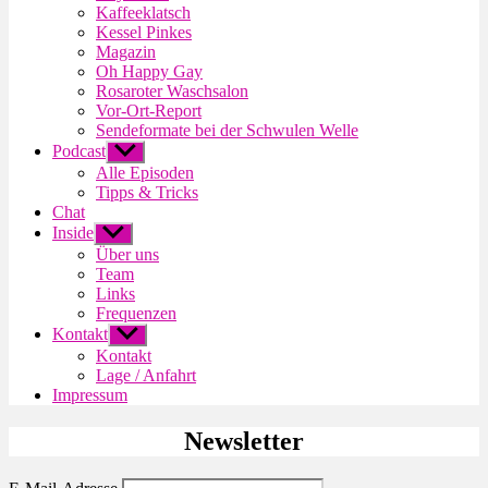
Kaffeeklatsch
Kessel Pinkes
Magazin
Oh Happy Gay
Rosaroter Waschsalon
Vor-Ort-Report
Sendeformate bei der Schwulen Welle
Podcast
Untermenü
anzeigen
Alle Episoden
Tipps & Tricks
Chat
Inside
Untermenü
anzeigen
Über uns
Team
Links
Frequenzen
Kontakt
Untermenü
anzeigen
Kontakt
Lage / Anfahrt
Impressum
Newsletter