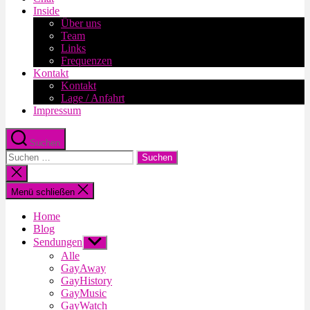
Inside
Über uns
Team
Links
Frequenzen
Kontakt
Kontakt
Lage / Anfahrt
Impressum
Suchen
Suche
nach:
Suche
schließen
Menü schließen
Home
Blog
Sendungen
Untermenü
anzeigen
Alle
GayAway
GayHistory
GayMusic
GayWatch